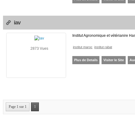
iav
Institut Agronomique et vétérianire Has
institut maroc
institut rabat
2873 Vues
Plus de Details
Visiter le Site
Au
Page 1 sur 1
1