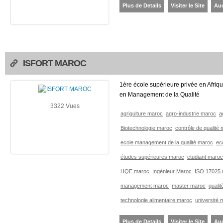
Plus de Details
Visiter le Site
Au
ISFORT MAROC
1ère école supérieure privée en Afriq
en Management de la Qualité
3322 Vues
agrigulture maroc
agro-industrie maroc
a
Biotechnologie maroc
contrôle de qualité
ecole management de la qualité maroc
ec
études supérieures maroc
etudiant maroc
HQE maroc
Ingénieur Maroc
ISO 17025
management maroc
master maroc
quali
technologie alimentaire maroc
université 
Plus de Details
Visiter le Site
Au