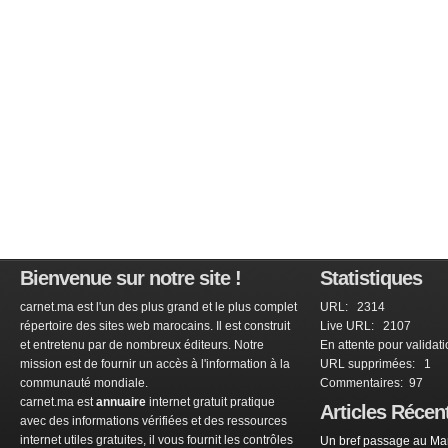
Bienvenue sur notre site !
Statistiques
carnet.ma est l'un des plus grand et le plus complet
URL: 2314
répertoire des sites web marocains. Il est construit
Live URL: 2107
et entretenu par de nombreux éditeurs. Notre
En attente pour validat
mission est de fournir un accès à l'information à la
URL supprimées: 1
communauté mondiale.
Commentaires: 97
carnet.ma est
annuaire
internet gratuit pratique
Articles Récen
avec des informations vérifiées et des ressources
internet utiles gratuites, il vous fournit les contrôles
Un bref passage au Mar