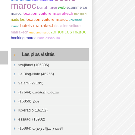
maroc
web
ecommerce
journal maroc
location voiture marrakech
maroc
transport
location voiture maroc
riads fes
université
hotels marrakech
location voitures
maroc
annonces maroc
marrakech
etudiant maroc
booking maroc
riads essaouira
Les plus visités
tawjihnet (106306)
Le Blog-Note (46255)
9alami (27195)
منتديات المشاغب (17644)
وذكر (16859)
luxeradio (16152)
essaadi (15902)
الإسلام سؤال وجواب (15884)