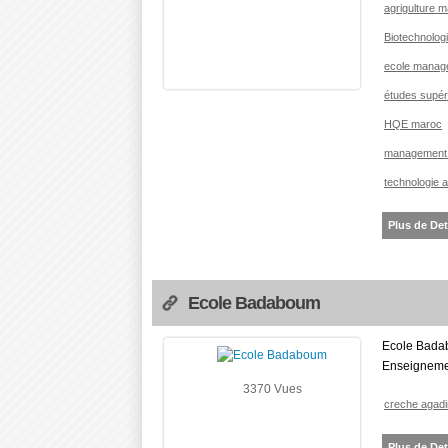
agrigulture 
Biotechnolog
ecole manage
études supér
HQE maroc
management
technologie 
Plus de Det
Ecole Badaboum
Ecole Badab
Enseignemen
3370 Vues
creche agadi
Plus de Det