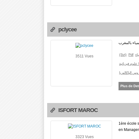
pclycee
مياء بالمغرب
(Svt)
Pdf
ياء
3511 Vues
وس الباكالوريا
Plus de Det
ISFORT MAROC
1ère école 
en Manageme
3323 Vues