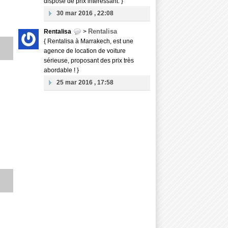
dispose de prix intéressant. }
30 mar 2016 , 22:08
Rentalisa
Rentalisa
>
{ Rentalisa à Marrakech, est une
agence de location de voiture
sérieuse, proposant des prix très
abordable ! }
25 mar 2016 , 17:58