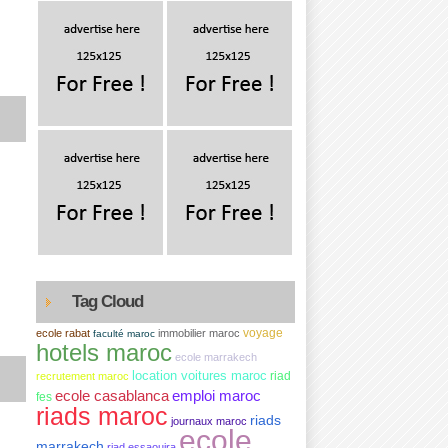
Tag Cloud
voyage
ecole rabat
immobilier maroc
faculté maroc
hotels maroc
ecole marrakech
location voitures maroc
riad
recrutement maroc
ecole casablanca
emploi maroc
fes
riads maroc
riads
journaux maroc
ecole
marrakech
riad essaouira