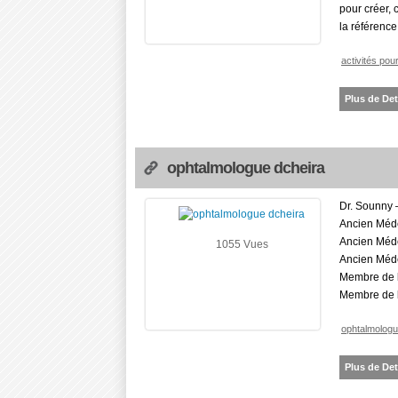
pour créer, 
la référenc
activités pou
Plus de Det
ophtalmologue dcheira
Dr. Sounny 
Ancien Méde
Ancien Médec
1055 Vues
Ancien Médec
Membre de 
Membre de l
ophtalmologu
Plus de Det