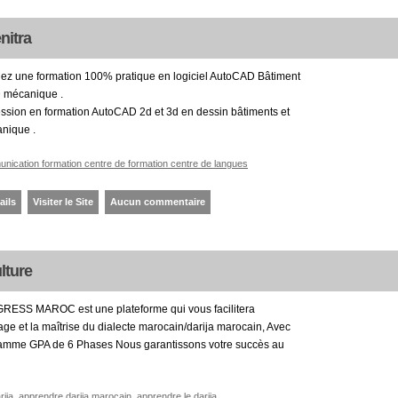
nitra
ez une formation 100% pratique en logiciel AutoCAD Bâtiment
 mécanique .
ssion en formation AutoCAD 2d et 3d en dessin bâtiments et
nique .
nication formation centre de formation centre de langues
ails
Visiter le Site
Aucun commentaire
lture
ESS MAROC est une plateforme qui vous facilitera
age et la maîtrise du dialecte marocain/darija marocain, Avec
amme GPA de 6 Phases Nous garantissons votre succès au
rija
apprendre darija marocain
apprendre le darija