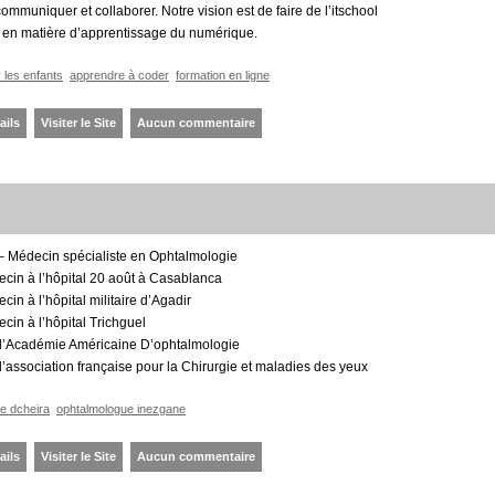
communiquer et collaborer. Notre vision est de faire de l’itschool
e en matière d’apprentissage du numérique.
r les enfants
apprendre à coder
formation en ligne
ails
Visiter le Site
Aucun commentaire
– Médecin spécialiste en Ophtalmologie
cin à l’hôpital 20 août à Casablanca
in à l’hôpital militaire d’Agadir
in à l’hôpital Trichguel
l’Académie Américaine D’ophtalmologie
’association française pour la Chirurgie et maladies des yeux
e dcheira
ophtalmologue inezgane
ails
Visiter le Site
Aucun commentaire