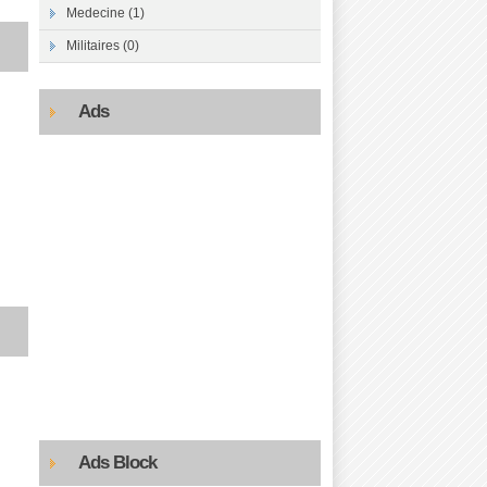
Medecine (1)
Militaires (0)
Ads
Ads Block