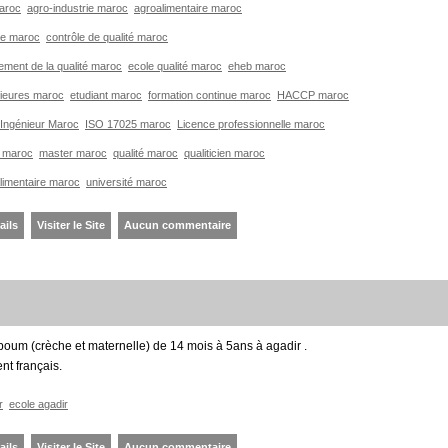
maroc
agro-industrie maroc
agroalimentaire maroc
ie maroc
contrôle de qualité maroc
ment de la qualité maroc
ecole qualité maroc
eheb maroc
ieures maroc
etudiant maroc
formation continue maroc
HACCP maroc
Ingénieur Maroc
ISO 17025 maroc
Licence professionnelle maroc
 maroc
master maroc
qualité maroc
qualiticien maroc
alimentaire maroc
université maroc
ails
Visiter le Site
Aucun commentaire
oum (crèche et maternelle) de 14 mois à 5ans à agadir .
t français.
r
ecole agadir
ails
Visiter le Site
Aucun commentaire