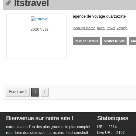
ltstravel
agence de voyage ouarzazate
booking maroc
tours
travel
voyage
2626 Vues
Plus de Details
Visiter le Site
Au
Page 1 sur 2
1
2
Bienvenue sur notre site !
Statistiques
carnet.ma est l'un des plus grand et le plus complet
URL: 2314
répertoire des sites web marocains. Il est construit
Live URL: 2107