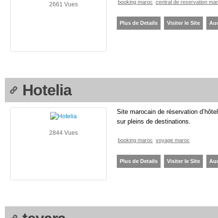
booking maroc
central de reservation ma
2661 Vues
Plus de Details
Visiter le Site
Au
Hotelia
Site marocain de réservation d’hôte
sur pleins de destinations.
2844 Vues
booking maroc
voyage maroc
Plus de Details
Visiter le Site
Au