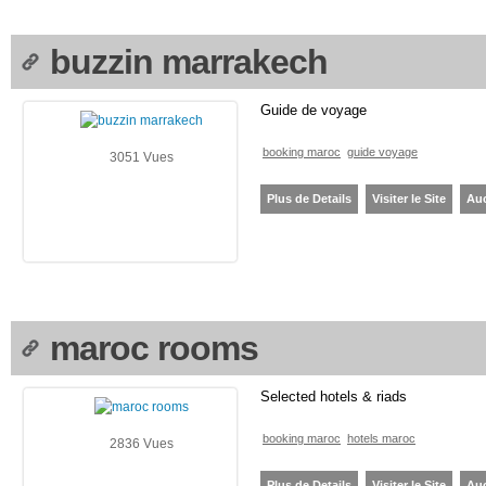
buzzin marrakech
Guide de voyage
booking maroc
guide voyage
3051 Vues
Plus de Details
Visiter le Site
Au
maroc rooms
Selected hotels & riads
booking maroc
hotels maroc
2836 Vues
Plus de Details
Visiter le Site
Au