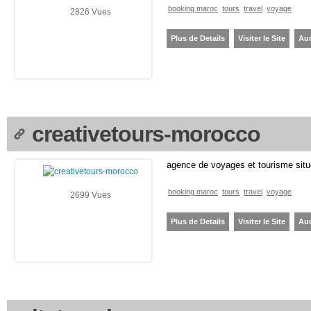
booking maroc
tours
travel
voyage
2826 Vues
Plus de Details
Visiter le Site
Au
creativetours-morocco
agence de voyages et tourisme sit
booking maroc
tours
travel
voyage
2699 Vues
Plus de Details
Visiter le Site
Au