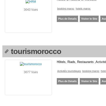
booking maroc
hotels maroc
3043 Vues
Plus de Details
Visiter le Site
Au
tourismorocco
Hôtels, Riads, Restaurants ,Activité
Activités touristiques
booking maroc
hote
3077 Vues
Plus de Details
Visiter le Site
Au