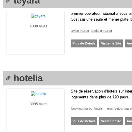
teyara
premier opérateur national à vous p
Cost sur une seule et même plate f
4338 Vues
avion maroc
booking maroc
Plus de Details
Visiter le Site
Au
hotelia
Site de réservation d’hôtels sur int
logements dans plus de 190 pays.
3095 Vues
booking maroc
hotels maroc
sejour maro
Plus de Details
Visiter le Site
Au