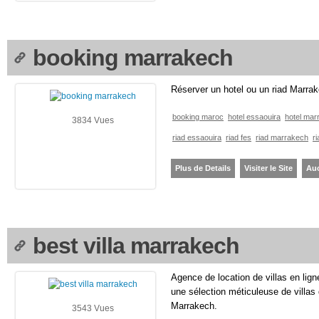
booking marrakech
Réserver un hotel ou un riad Marrak
booking maroc
hotel essaouira
hotel mar
3834 Vues
riad essaouira
riad fes
riad marrakech
r
Plus de Details
Visiter le Site
Au
best villa marrakech
Agence de location de villas en lign
une sélection méticuleuse de villas 
Marrakech.
3543 Vues