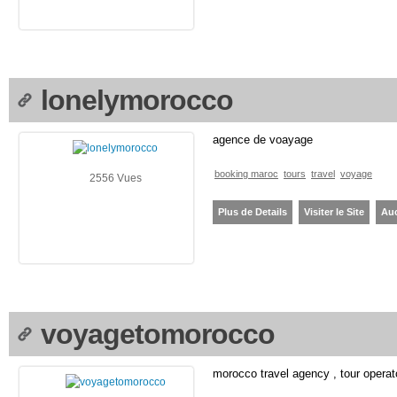
lonelymorocco
agence de voayage
booking maroc
tours
travel
voyage
2556 Vues
Plus de Details
Visiter le Site
Au
voyagetomorocco
morocco travel agency , tour operat