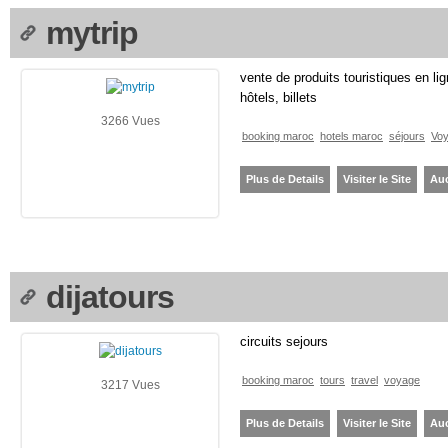
mytrip
vente de produits touristiques en l
hôtels, billets
3266 Vues
booking maroc
hotels maroc
séjours
Vo
Plus de Details
Visiter le Site
Au
dijatours
circuits sejours
booking maroc
tours
travel
voyage
3217 Vues
Plus de Details
Visiter le Site
Au