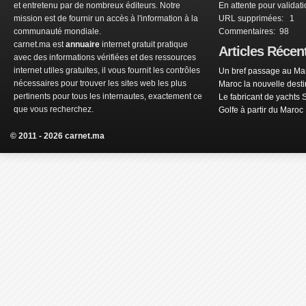
et entretenu par de nombreux éditeurs. Notre
En attente pour validat
mission est de fournir un accès à l'information à la
URL supprimées: 1
communauté mondiale.
Commentaires: 98
carnet.ma est
annuaire
internet gratuit pratique
Articles Récen
avec des informations vérifiées et des ressources
internet utiles gratuites, il vous fournit les contrôles
Un bref passage au Mar
nécessaires pour trouver les sites web les plus
Maroc la nouvelle dest
pertinents pour tous les internautes, exactement ce
Le fabricant de yachts 
que vous recherchez.
Golfe à partir du Maroc
© 2011 - 2026 carnet.ma