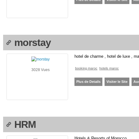
morstay
hotel de charme , hotel de luxe , m
booking maroc
hotels maroc
3028 Vues
Plus de Details
Visiter le Site
Au
HRM
Hotels & Resorts of Morocco