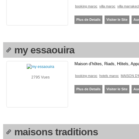
booking maroc
villa maroc
villa marrakec
Plus de Details
Visiter le Site
Au
my essaouira
Maison d’hôtes, Riads, Hôtels, App
booking maroc
hotels maroc
MAISON D
2795 Vues
Plus de Details
Visiter le Site
Au
maisons traditions