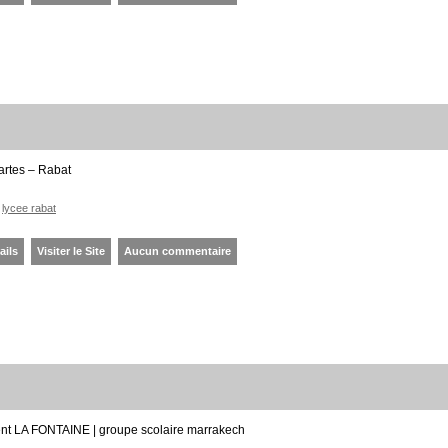
rtes – Rabat
lycee rabat
ails
Visiter le Site
Aucun commentaire
nt LA FONTAINE | groupe scolaire marrakech