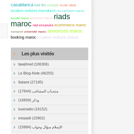
casablanca
riad fes
voyage
ecole rabat
location voitures marrakech
recrutement maroc
riads
journaux maroc
faculté maroc
maroc
ecommerce maroc
riad essaouira
annonces maroc
transport
université maroc
location voiture maroc
booking maroc
Les plus visités
tawjihnet (106306)
Le Blog-Note (46255)
9alami (27195)
منتديات المشاغب (17644)
وذكر (16859)
luxeradio (16152)
essaadi (15902)
الإسلام سؤال وجواب (15884)