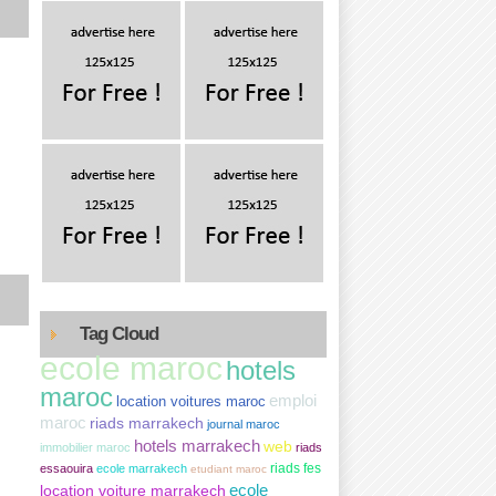
Tag Cloud
ecole maroc
hotels
maroc
emploi
location voitures maroc
maroc
riads marrakech
journal maroc
hotels marrakech
web
immobilier maroc
riads
essaouira
ecole marrakech
riads fes
etudiant maroc
ecole
location voiture marrakech