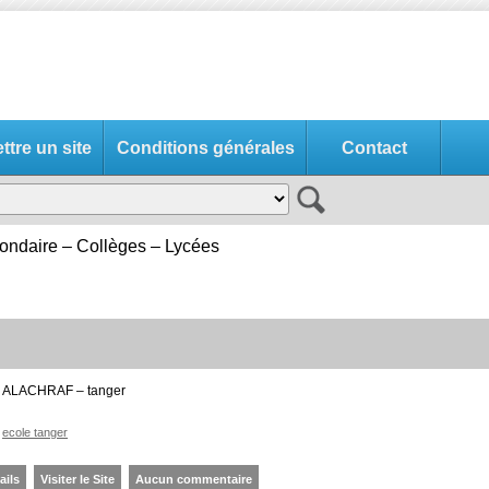
tre un site
Conditions générales
Contact
ndaire – Collèges – Lycées
ivé ALACHRAF – tanger
ecole tanger
ails
Visiter le Site
Aucun commentaire