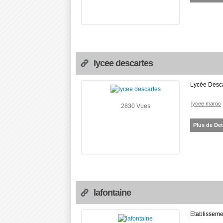
lycee descartes
Lycée Desca
lycee maroc
2830 Vues
Plus de Det
lafontaine
Etablisseme