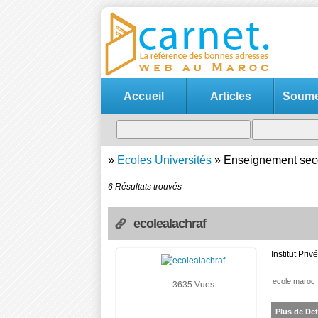
Accueil
Articles
Soumet
»
Ecoles Universités
»
Enseignement seco
6 Résultats trouvés
ecolealachraf
Institut Pr
ecole maroc
3635 Vues
Plus de Det