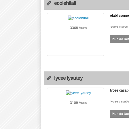
ecolehilali
établisseme
ecole maroc
3368 Vues
Plus de Det
lycee lyautey
lycee casab
lycee casabl
3109 Vues
Plus de Det