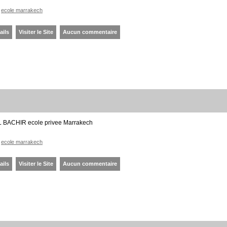
ecole marrakech
ails
Visiter le Site
Aucun commentaire
 AL BACHIR ecole privee Marrakech
ecole marrakech
ails
Visiter le Site
Aucun commentaire