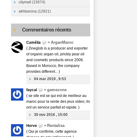
citymall (15674)
akhbarona (12821)
Commentaires récents
ArganMaroc
Camélia
>
{ Zineglob is a producer and exporter
of organic argan oil, prickly pear oil
and cosmetic products since 2006.
Based in Morocco, the company
provides different... }
04 mar 2019 , 9:53
gamezone
faycal
>
{ se site est se qui est de meilleur au
maroc pour la vente des jeux video; ils
ont un service parfait et rapide. }
30 nov 2016 , 15:00
Rentalisa
Herve
>
{ Oui je confirme, cette agence