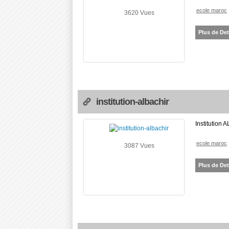
ecole maroc
3620 Vues
Plus de Det
institution-albachir
Institution
ecole maroc
3087 Vues
Plus de Det