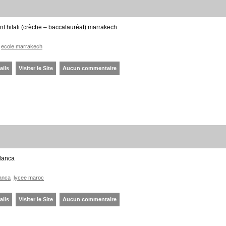
nt hilali (crèche – baccalauréat) marrakech
ecole marrakech
ails
Visiter le Site
Aucun commentaire
lanca
anca
lycee maroc
ails
Visiter le Site
Aucun commentaire