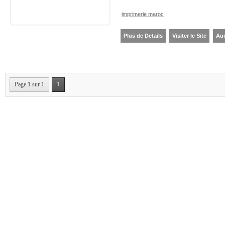
imprimerie maroc
Plus de Details
Visiter le Site
Au
Page 1 sur 1
1