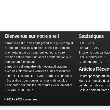
Bienvenue sur notre site !
Statistiques
carnet.ma est l'un des plus grand et le plus complet
URL: 2314
répertoire des sites web marocains. Il est construit
Live URL: 2107
et entretenu par de nombreux éditeurs. Notre
En attente pour validat
mission est de fournir un accès à l'information à la
URL supprimées: 1
communauté mondiale.
Commentaires: 97
carnet.ma est
annuaire
internet gratuit pratique
Articles Récen
avec des informations vérifiées et des ressources
internet utiles gratuites, il vous fournit les contrôles
Un bref passage au Mar
nécessaires pour trouver les sites web les plus
Maroc la nouvelle dest
pertinents pour tous les internautes, exactement ce
Le fabricant de yachts 
que vous recherchez.
Golfe à partir du Maroc
© 2011 - 2026 carnet.ma