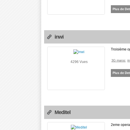
Plus de Det
inwi
Troisième o
3G maroc
i
4296 Vues
Plus de Det
Meditel
2eme operat