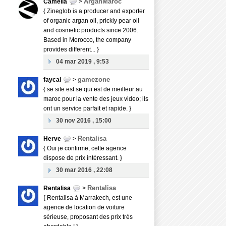
ArganMaroc
Camélia
>
{ Zineglob is a producer and exporter
of organic argan oil, prickly pear oil
and cosmetic products since 2006.
Based in Morocco, the company
provides different... }
04 mar 2019 , 9:53
gamezone
faycal
>
{ se site est se qui est de meilleur au
maroc pour la vente des jeux video; ils
ont un service parfait et rapide. }
30 nov 2016 , 15:00
Rentalisa
Herve
>
{ Oui je confirme, cette agence
dispose de prix intéressant. }
30 mar 2016 , 22:08
Rentalisa
Rentalisa
>
{ Rentalisa à Marrakech, est une
agence de location de voiture
sérieuse, proposant des prix très