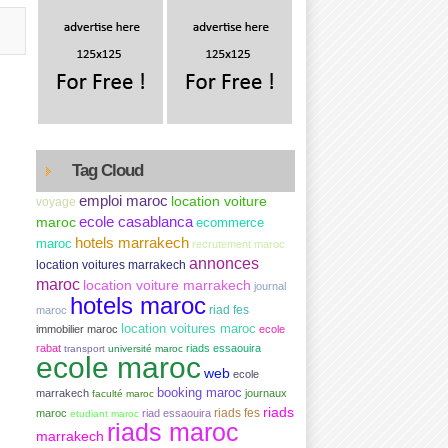
Tag Cloud
emploi maroc
location voiture
voyage
ecole casablanca
maroc
ecommerce
hotels marrakech
maroc
recrutement maroc
annonces
location voitures marrakech
maroc
location voiture marrakech
journal
hotels maroc
riad fes
maroc
location voitures maroc
immobilier maroc
ecole
rabat
riads essaouira
transport
université maroc
ecole maroc
web
ecole
booking maroc
marrakech
journaux
faculté maroc
riads
maroc
riad essaouira
riads fes
etudiant maroc
riads maroc
marrakech