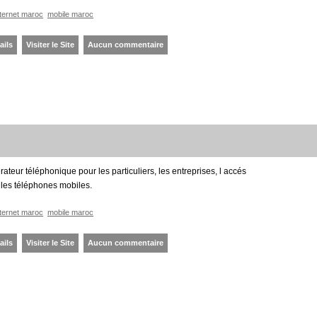
nternet maroc
mobile maroc
ails
Visiter le Site
Aucun commentaire
ateur téléphonique pour les particuliers, les entreprises, l accés
t les téléphones mobiles.
nternet maroc
mobile maroc
ails
Visiter le Site
Aucun commentaire