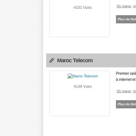
3G maroc
i
4101 Vues
Plus de Det
Maroc Telecom
Premier opér
à internet e
4136 Vues
3G maroc
i
Plus de Det