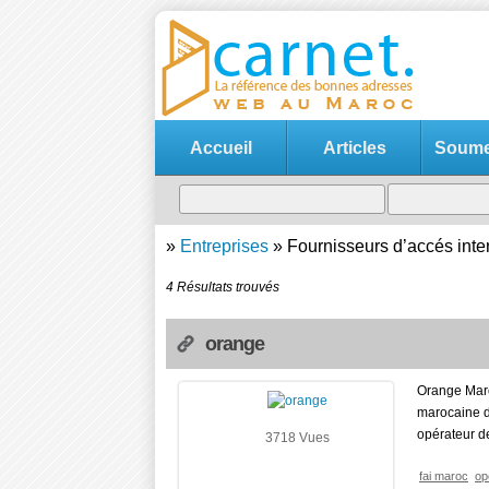
Accueil
Articles
Soumet
»
Entreprises
»
Fournisseurs d’accés inter
4 Résultats trouvés
orange
Orange Maro
marocaine d
opérateur d
3718 Vues
fai maroc
op