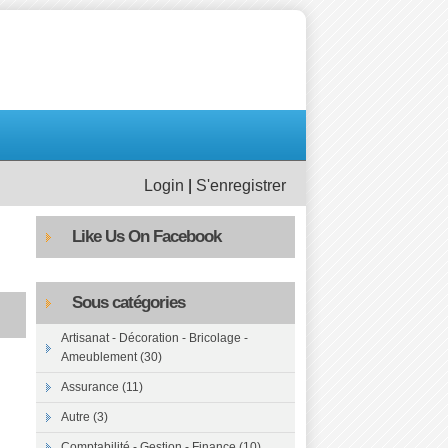
Login
|
S'enregistrer
Like Us On Facebook
Sous catégories
Artisanat - Décoration - Bricolage -
Ameublement (30)
Assurance (11)
Autre (3)
Comptabilité - Gestion - Finance (10)