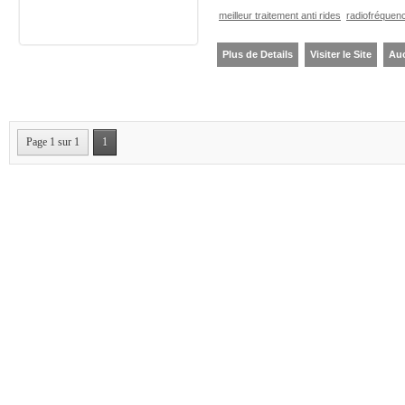
meilleur traitement anti rides
radiofréquen
Plus de Details
Visiter le Site
Au
Page 1 sur 1
1