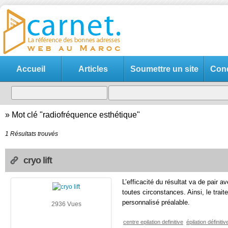
Accueil
Articles
Soumettre un site
Cond
»
Mot clé "radiofréquence esthétique"
1 Résultats trouvés
cryo lift
L’efficacité du résultat va de pair a
toutes circonstances. Ainsi, le trai
personnalisé préalable.
2936 Vues
centre epilation definitive
épilation définiti