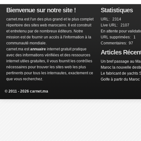
Bienvenue sur notre site !
Statistiques
carnet.ma est l'un des plus grand et le plus complet
URL: 2314
répertoire des sites web marocains. Il est construit
Live URL: 2107
et entretenu par de nombreux éditeurs. Notre
En attente pour validat
mission est de fournir un accès à l'information à la
URL supprimées: 1
communauté mondiale.
Commentaires: 97
carnet.ma est
annuaire
internet gratuit pratique
Articles Récen
avec des informations vérifiées et des ressources
internet utiles gratuites, il vous fournit les contrôles
Un bref passage au Mar
nécessaires pour trouver les sites web les plus
Maroc la nouvelle dest
pertinents pour tous les internautes, exactement ce
Le fabricant de yachts 
que vous recherchez.
Golfe à partir du Maroc
© 2011 - 2026 carnet.ma