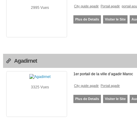
City guide agadir
Portail agadir
portail aou
2995 Vues
Plus de Details
Visiter le Site
Au
Agadirnet
1er portail de la ville d’agadir Maroc
City guide agadir
Portail agadir
3325 Vues
Plus de Details
Visiter le Site
Au