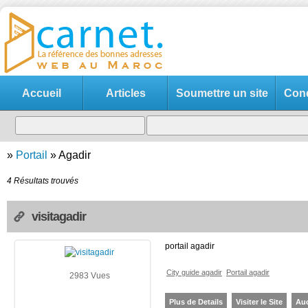
Accueil
Articles
Soumettre un site
Cond
»
Portail
»
Agadir
4 Résultats trouvés
visitagadir
portail agadir
City guide agadir
Portail agadir
2983 Vues
Plus de Details
Visiter le Site
Au