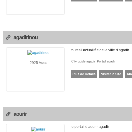
agadirinou
toutes l actualitée de la ville d agadir
City guide agadir
Portail agadir
2925 Vues
Plus de Details
Visiter le Site
Au
aourir
le portail d aourir agadir