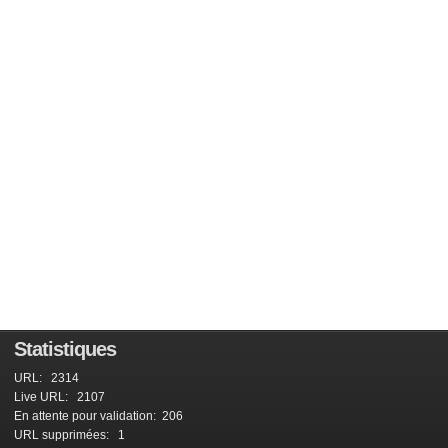
Statistiques
URL: 2314
Live URL: 2107
En attente pour validation: 206
URL supprimées: 1