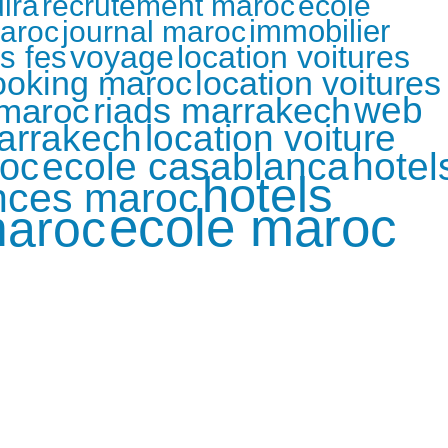
ira
recrutement maroc
ecole
immobilier
aroc
journal maroc
voyage
location voitures
ds fes
ooking maroc
location voitures
riads marrakech
web
maroc
location voiture
marrakech
roc
ecole casablanca
hotel
hotels
nces maroc
ecole maroc
maroc