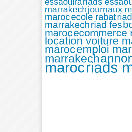
riads essaou
essaouira
marrakech
journaux m
maroc
ecole rabat
ria
b
marrakech
riad fes
ecommerce 
maroc
location voiture 
emploi ma
maroc
anno
marrakech
riads 
maroc