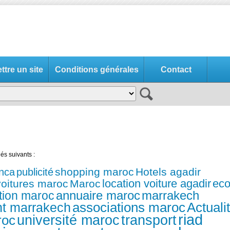
tre un site
Conditions générales
Contact
és suivants :
shopping maroc
Hotels agadir
anca
publicité
location voiture agadir
eco
voitures maroc
Maroc
annuaire maroc
marrakech
tion maroc
nt marrakech
associations maroc
Actuali
riad
université maroc
transport
roc