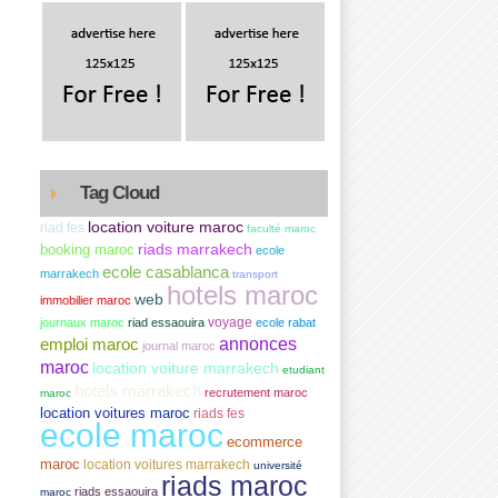
Tag Cloud
location voiture maroc
riad fes
faculté maroc
riads marrakech
booking maroc
ecole
ecole casablanca
marrakech
transport
hotels maroc
web
immobilier maroc
voyage
journaux maroc
riad essaouira
ecole rabat
annonces
emploi maroc
journal maroc
maroc
location voiture marrakech
etudiant
hotels marrakech
recrutement maroc
maroc
location voitures maroc
riads fes
ecole maroc
ecommerce
maroc
location voitures marrakech
université
riads maroc
riads essaouira
maroc