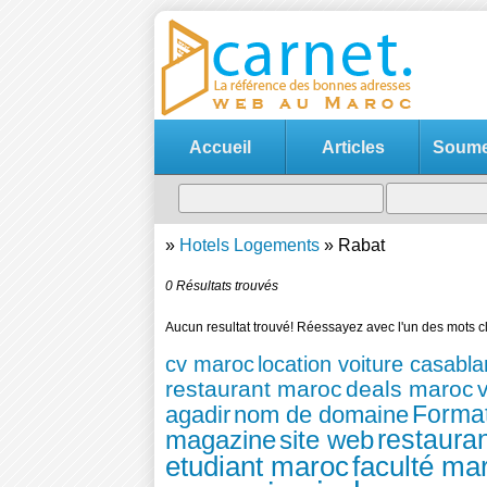
Accueil
Articles
Soumet
»
Hotels Logements
»
Rabat
0 Résultats trouvés
Aucun resultat trouvé! Réessayez avec l'un des mots cl
cv maroc
location voiture casabl
restaurant maroc
deals maroc
Forma
agadir
nom de domaine
restaura
magazine
site web
etudiant maroc
faculté ma