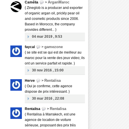
ArganMaroc
Camélia
>
{ Zineglob is a producer and exporter
of organic argan oil, prickly pear oil
and cosmetic products since 2006.
Based in Morocco, the company
provides different... }
04 mar 2019 , 9:53
gamezone
faycal
>
{ se site est se qui est de meilleur au
maroc pour la vente des jeux video; ils
ont un service parfait et rapide. }
30 nov 2016 , 15:00
Rentalisa
Herve
>
{ Oui je confirme, cette agence
dispose de prix intéressant. }
30 mar 2016 , 22:08
Rentalisa
Rentalisa
>
{ Rentalisa à Marrakech, est une
agence de location de voiture
sérieuse, proposant des prix très