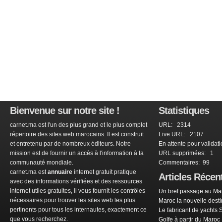
Bienvenue sur notre site !
Statistiques
carnet.ma est l'un des plus grand et le plus complet
URL: 2314
répertoire des sites web marocains. Il est construit
Live URL: 2107
et entretenu par de nombreux éditeurs. Notre
En attente pour validat
mission est de fournir un accès à l'information à la
URL supprimées: 1
communauté mondiale.
Commentaires: 99
carnet.ma est
annuaire
internet gratuit pratique
Articles Récen
avec des informations vérifiées et des ressources
internet utiles gratuites, il vous fournit les contrôles
Un bref passage au Mar
nécessaires pour trouver les sites web les plus
Maroc la nouvelle dest
pertinents pour tous les internautes, exactement ce
Le fabricant de yachts 
que vous recherchez.
Golfe à partir du Maroc