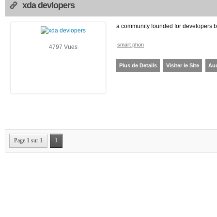
xda devlopers
a community founded for developers 
smart phon
4797 Vues
Plus de Details
Visiter le Site
Au
Page 1 sur 1
1