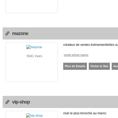
mazone
créateur de ventes événementielles su
vente privee maroc
5941 Vues
Plus de Details
Visiter le Site
Au
vip-shop
club le plus bronché au maroc