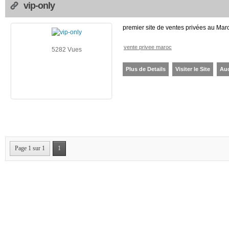
vip-only
premier site de ventes privées au Mar
vente privee maroc
5282 Vues
Plus de Details
Visiter le Site
Au
Page 1 sur 1
1