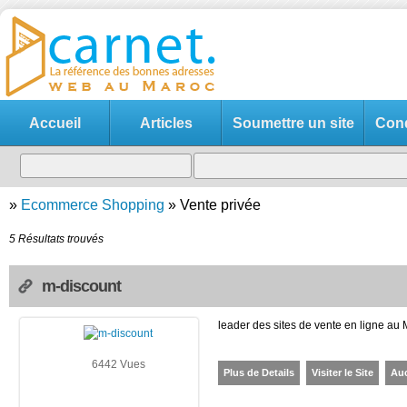
Accueil
Articles
Soumettre un site
Cond
»
Ecommerce Shopping
»
Vente privée
5 Résultats trouvés
m-discount
leader des sites de vente en ligne au
6442 Vues
Plus de Details
Visiter le Site
Au