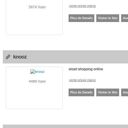
vente privee maroc
5674 Vues
Plus de Details
Visiter le Site
Au
knooz
smart shopping online
vente privee maroc
4489 Vues
Plus de Details
Visiter le Site
Au