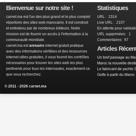
Bienvenue sur notre site !
Statistiques
carnet.ma est l'un des plus grand et le plus complet
URL: 2314
répertoire des sites web marocains. Il est construit
Live URL: 2107
et entretenu par de nombreux éditeurs. Notre
En attente pour validat
mission est de fournir un accès à l'information à la
URL supprimées: 1
communauté mondiale.
Commentaires: 97
carnet.ma est
annuaire
internet gratuit pratique
Articles Récen
avec des informations vérifiées et des ressources
internet utiles gratuites, il vous fournit les contrôles
Un bref passage au Mar
nécessaires pour trouver les sites web les plus
Maroc la nouvelle dest
pertinents pour tous les internautes, exactement ce
Le fabricant de yachts 
que vous recherchez.
Golfe à partir du Maroc
© 2011 - 2026 carnet.ma