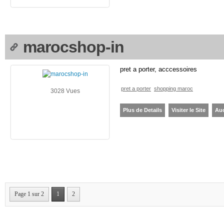
marocshop-in
pret a porter, acccessoires
pret a porter
shopping maroc
3028 Vues
Plus de Details
Visiter le Site
Au
Page 1 sur 2
1
2