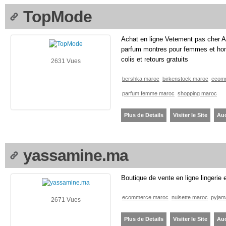
TopMode
Achat en ligne Vetement pas cher A
parfum montres pour femmes et homm
colis et retours gratuits
2631 Vues
bershka maroc
birkenstock maroc
ecom
parfum femme maroc
shopping maroc
Plus de Details
Visiter le Site
Au
yassamine.ma
Boutique de vente en ligne lingeri
ecommerce maroc
nuisette maroc
pyjam
2671 Vues
Plus de Details
Visiter le Site
Au