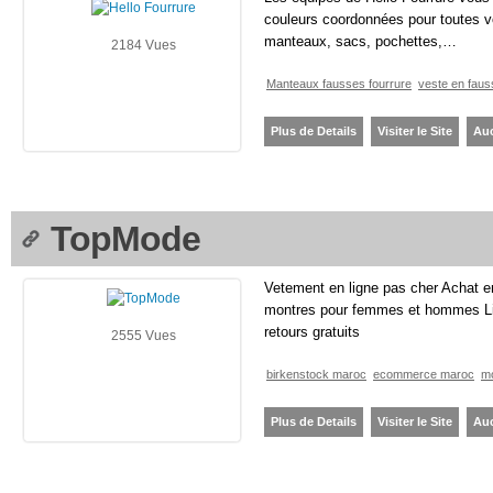
couleurs coordonnées pour toutes vo
manteaux, sacs, pochettes,…
2184 Vues
Manteaux fausses fourrure
veste en faus
Plus de Details
Visiter le Site
Au
TopMode
Vetement en ligne pas cher Achat e
montres pour femmes et hommes Livra
retours gratuits
2555 Vues
birkenstock maroc
ecommerce maroc
m
Plus de Details
Visiter le Site
Au