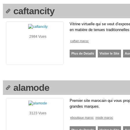
caftancity
Vitrine virtuelle qui se veut d’expo
en matière de tenues traditionnelles
2984 Vues
caftan maroc
Plus de Details
Visiter le Site
Au
alamode
Premier site marocain qui vous pr
grandes marques.
3123 Vues
eboutique maroc
mode maroc