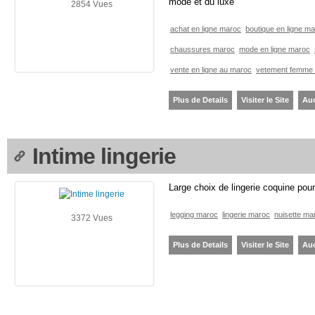
mode et du luxe
2854 Vues
achat en ligne maroc
boutique en ligne m
chaussures maroc
mode en ligne maroc
vente en ligne au maroc
vetement femme
Plus de Details
Visiter le Site
Au
Intime lingerie
Large choix de lingerie coquine po
legging maroc
lingerie maroc
nuisette ma
3372 Vues
Plus de Details
Visiter le Site
Au