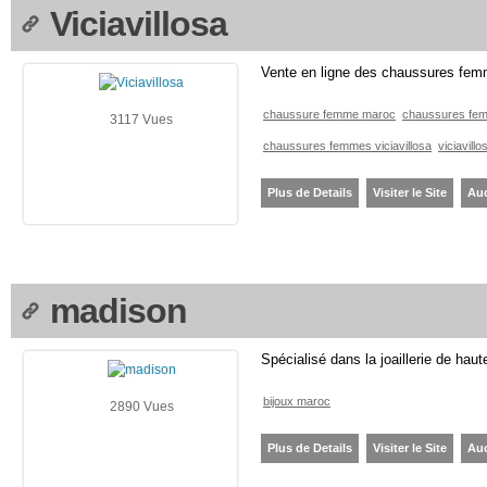
Viciavillosa
Vente en ligne des chaussures fe
chaussure femme maroc
chaussures fe
3117 Vues
chaussures femmes viciavillosa
viciavillo
Plus de Details
Visiter le Site
Au
madison
Spécialisé dans la joaillerie de haut
bijoux maroc
2890 Vues
Plus de Details
Visiter le Site
Au