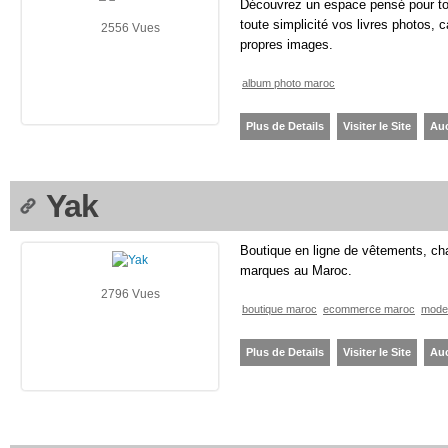
Découvrez un espace pensé pour tou
toute simplicité vos livres photos, c
2556 Vues
propres images.
album photo maroc
Plus de Details
Visiter le Site
Au
Yak
Boutique en ligne de vêtements, ch
marques au Maroc.
2796 Vues
boutique maroc
ecommerce maroc
mode
Plus de Details
Visiter le Site
Au