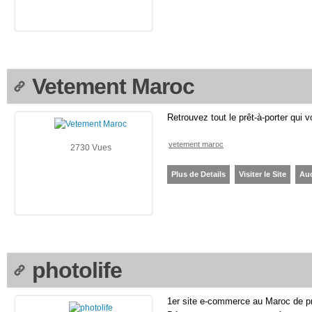
Vetement Maroc
Retrouvez tout le prêt-à-porter q
vetement maroc
2730 Vues
Plus de Details
Visiter le Site
Au
photolife
1er site e-commerce au Maroc de pr