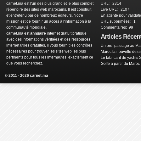
carnet.ma est l'un des plus grand et le plus complet
URL: 2314
répertoire des sites web marocains. Il est construit
Live URL: 2107
et entretenu par de nombreux éditeurs. Notre
En attente pour validat
mission est de fournir un accès à l'information à la
URL supprimées: 1
communauté mondiale.
Commentaires: 99
carnet.ma est
annuaire
internet gratuit pratique
Articles Récen
avec des informations vérifiées et des ressources
internet utiles gratuites, il vous fournit les contrôles
Un bref passage au Mar
nécessaires pour trouver les sites web les plus
Maroc la nouvelle dest
pertinents pour tous les internautes, exactement ce
Le fabricant de yachts 
que vous recherchez.
Golfe à partir du Maroc
© 2011 - 2026 carnet.ma