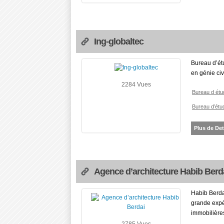
Ing-globaltec
Bureau d’étu
en génie civ
2284 Vues
Bureau d étu
Bureau d’étu
Plus de Det
Agence d’architecture Habib Berd
Habib Berda
grande expé
immobilières