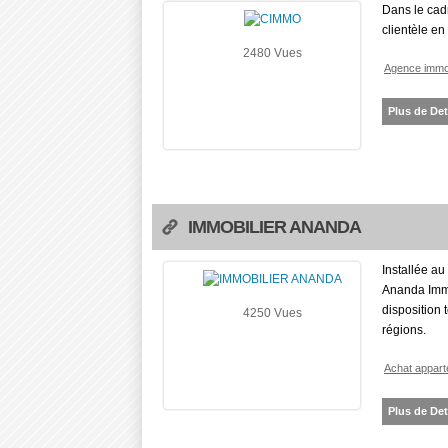
Dans le cadr
clientèle en
2480 Vues
Agence immob
Plus de Det
IMMOBILIER ANANDA
Installée a
Ananda Immo
disposition t
4250 Vues
régions.
Achat appart
Plus de Det