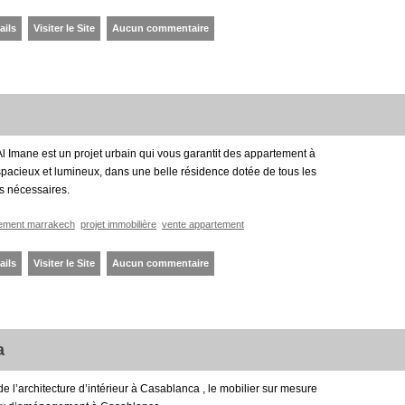
ails
Visiter le Site
Aucun commentaire
l Imane est un projet urbain qui vous garantit des appartement à
pacieux et lumineux, dans une belle résidence dotée de tous les
 nécessaires.
tement marrakech
projet immobilière
vente appartement
ails
Visiter le Site
Aucun commentaire
a
de l’architecture d’intérieur à Casablanca , le mobilier sur mesure