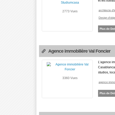
et les trav
architecte d'
2773 Vues
Design d'obj
Plus de Det
Agence immobilière Val Foncier
L’agence imm
Casablanca e
studios, loc
3360 Vues
agence immob
Plus de Det