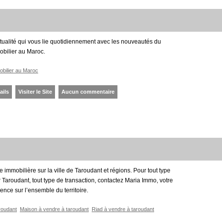
actualité qui vous lie quotidiennement avec les nouveautés du
obilier au Maroc.
mobilier au Maroc
ails
Visiter le Site
Aucun commentaire
 immobilière sur la ville de Taroudant et régions. Pour tout type
 Taroudant, tout type de transaction, contactez Maria Immo, votre
ence sur l’ensemble du territoire.
roudant
Maison à vendre à taroudant
Riad à vendre à taroudant