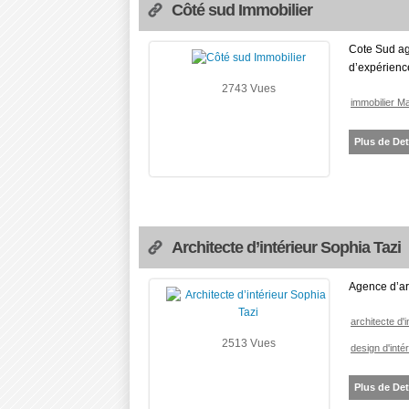
Côté sud Immobilier
Cote Sud ag
d’expérienc
2743 Vues
immobilier M
Plus de Det
Architecte d’intérieur Sophia Tazi
Agence d’arc
architecte d'
2513 Vues
design d'inté
Plus de Det