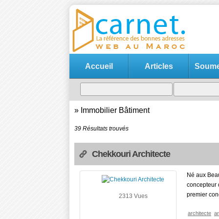
Accueil
Articles
Soumet
»
Immobilier Bâtiment
39 Résultats trouvés
Chekkouri Architecte
Né aux Beau
concepteur 
premier conc
2313 Vues
architecte
ar