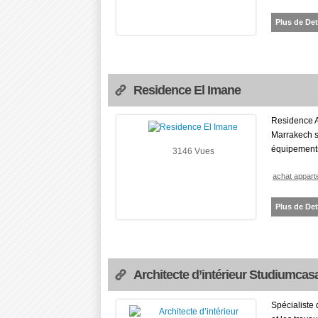
Plus de Det
Residence El Imane
Residence A
Marrakech s
équipements
3146 Vues
achat appar
Plus de Det
Architecte d’intérieur Studiumcas
Spécialiste 