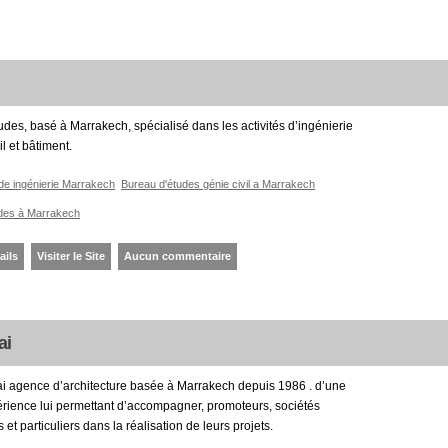
des, basé à Marrakech, spécialisé dans les activités d’ingénierie
il et bâtiment.
de ingénierie Marrakech
Bureau d'études génie civil a Marrakech
des à Marrakech
ails
Visiter le Site
Aucun commentaire
ai
i agence d’architecture basée à Marrakech depuis 1986 . d’une
rience lui permettant d’accompagner, promoteurs, sociétés
 et particuliers dans la réalisation de leurs projets.