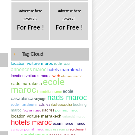
Tag Cloud
location voiture maroc
ecole rabat
annonces maroc
hotels marrakech
web
location voitures maroc
etudiant maroc
ecole
riads marrakech
maroc
ecole
immobilier maroc
riads maroc
casablanca
voyage
booking
ecole marrakech
riads fes
riad essaouira
maroc
riad fes
journaux maroc
faculté maroc
location voiture marrakech
université maroc
hotels maroc
ecommerce maroc
journal maroc
riads essaouira
recrutement
transport