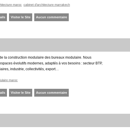
hitecture maroc
cabinet d'architecture marrakech
ails
Visiter le Site
Aucun commentaire
 de la construction modulaire des bureaux modulaire. Nous
espaces évolutifs modernes, adaptés à vos besoins : secteur BTP,
aires, industrie, collectivités, export…
ulaire maroc
ails
Visiter le Site
Aucun commentaire