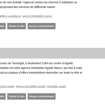
e de son activité, l’agence cimmo.ma cherche à satisfaire sa
 proposant des services de différente nature.
ilière casablanca
agence immobilière maroc
ails
Visiter le Site
Aucun commentaire
u coeur de Tamraght, à seulement 12km du centre d’Agadir,
bilier est votre agence Immobilier Agadir Maroc, qui met à votre
out un plateau d’offres immobilières diversifier sur toute la ville et
ement agadir
Agence immobilière agadir
immobilier agadir
ails
Visiter le Site
Aucun commentaire