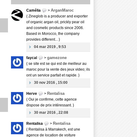
ArganMaroc
Camélia
>
{ Zineglob is a producer and exporter
of organic argan oil, prickly pear oil
and cosmetic products since 2006.
Based in Morocco, the company
provides different... }
04 mar 2019 , 9:53
gamezone
faycal
>
{ se site est se qui est de meilleur au
maroc pour la vente des jeux video; ils
ont un service parfait et rapide. }
30 nov 2016 , 15:00
Rentalisa
Herve
>
{ Oui je confirme, cette agence
dispose de prix intéressant. }
30 mar 2016 , 22:08
Rentalisa
Rentalisa
>
{ Rentalisa à Marrakech, est une
agence de location de voiture