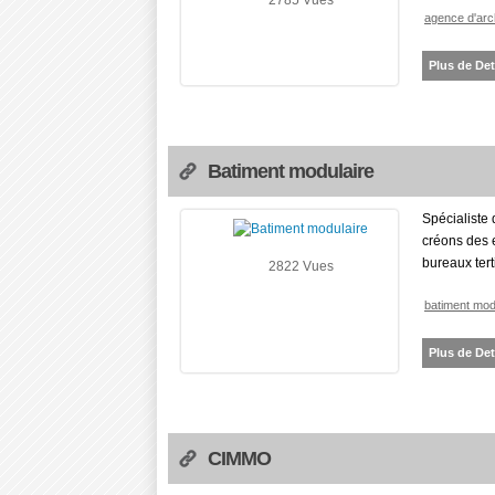
2785 Vues
agence d'arc
Plus de Det
Batiment modulaire
Spécialiste
créons des 
bureaux terti
2822 Vues
batiment mod
Plus de Det
CIMMO