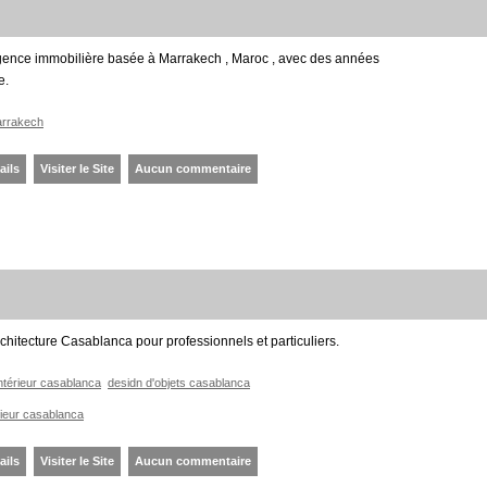
ence immobilière basée à Marrakech , Maroc , avec des années
e.
arrakech
ails
Visiter le Site
Aucun commentaire
hitecture Casablanca pour professionnels et particuliers.
intérieur casablanca
desidn d'objets casablanca
rieur casablanca
ails
Visiter le Site
Aucun commentaire