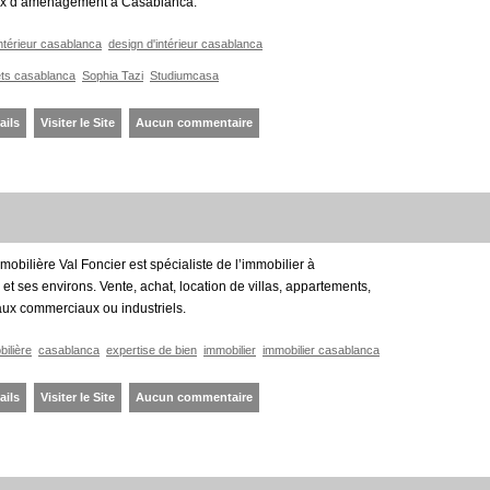
aux d’aménagement à Casablanca.
intérieur casablanca
design d'intérieur casablanca
ets casablanca
Sophia Tazi
Studiumcasa
ails
Visiter le Site
Aucun commentaire
obilière Val Foncier est spécialiste de l’immobilier à
t ses environs. Vente, achat, location de villas, appartements,
aux commerciaux ou industriels.
ilière
casablanca
expertise de bien
immobilier
immobilier casablanca
ails
Visiter le Site
Aucun commentaire