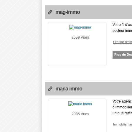
mag-immo
Votre fil d’
secteur imm
2559 Vues
Lire sur l'im
Plus de Det
maria immo
Votre agence
d’immobilier
unique référ
2985 Vues
Immobilier ta