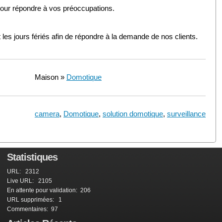
pour répondre à vos préoccupations.
s jours fériés afin de répondre à la demande de nos clients.
Maison »
Domotique
camera
,
Domotique
,
solution domotique
,
surveillance
Statistiques
URL: 2312
Live URL: 2105
En attente pour validation: 206
URL supprimées: 1
Commentaires: 97