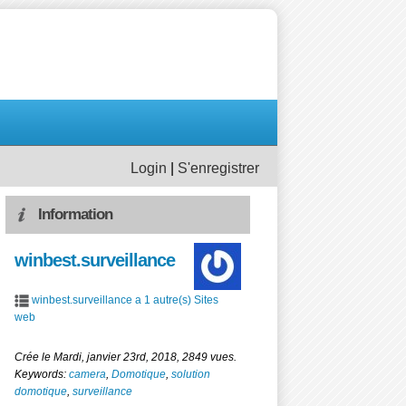
Login
|
S'enregistrer
Information
winbest.surveillance
winbest.surveillance a 1 autre(s) Sites
web
Crée le Mardi, janvier 23rd, 2018, 2849 vues.
Keywords:
camera
,
Domotique
,
solution
domotique
,
surveillance