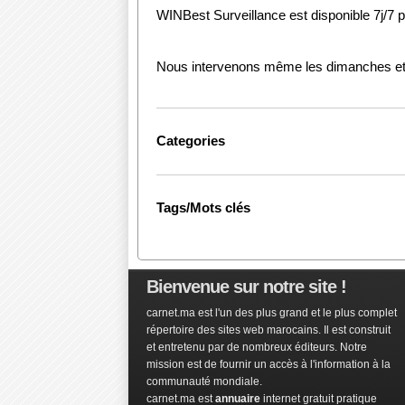
WINBest Surveillance est disponible 7j/7 
Nous intervenons même les dimanches et le
Categories
Tags/Mots clés
Bienvenue sur notre site !
carnet.ma est l'un des plus grand et le plus complet
répertoire des sites web marocains. Il est construit
et entretenu par de nombreux éditeurs. Notre
mission est de fournir un accès à l'information à la
communauté mondiale.
carnet.ma est
annuaire
internet gratuit pratique