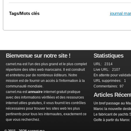
Tags/Mots clés
journal ma
Bienvenue sur notre site !
Statistiques
carnet.ma est l'un des plus grand et le plus complet
URL: 2314
répertoire des sites web marocains. Il est construit
Live URL: 2107
et entretenu par de nombreux éditeurs. Notre
En attente pour validat
mission est de fournir un accès à l'information à la
URL supprimées: 1
communauté mondiale.
Commentaires: 97
carnet.ma est
annuaire
internet gratuit pratique
Articles Récen
avec des informations vérifiées et des ressources
internet utiles gratuites, il vous fournit les contrôles
Un bref passage au Mar
nécessaires pour trouver les sites web les plus
Maroc la nouvelle dest
pertinents pour tous les internautes, exactement ce
Le fabricant de yachts 
que vous recherchez.
Golfe à partir du Maroc