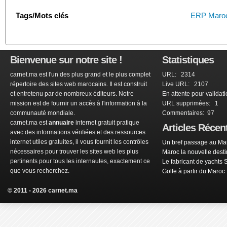
Tags/Mots clés
ERP Maro
Bienvenue sur notre site !
Statistiques
carnet.ma est l'un des plus grand et le plus complet
URL: 2314
répertoire des sites web marocains. Il est construit
Live URL: 2107
et entretenu par de nombreux éditeurs. Notre
En attente pour validat
mission est de fournir un accès à l'information à la
URL supprimées: 1
communauté mondiale.
Commentaires: 97
carnet.ma est
annuaire
internet gratuit pratique
Articles Récen
avec des informations vérifiées et des ressources
internet utiles gratuites, il vous fournit les contrôles
Un bref passage au Mar
nécessaires pour trouver les sites web les plus
Maroc la nouvelle dest
pertinents pour tous les internautes, exactement ce
Le fabricant de yachts 
que vous recherchez.
Golfe à partir du Maroc
© 2011 - 2026 carnet.ma