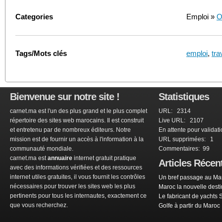
Categories
Emploi »
O
Tags/Mots clés
emploi
,
tra
Bienvenue sur notre site !
Statistiques
carnet.ma est l'un des plus grand et le plus complet
URL: 2314
répertoire des sites web marocains. Il est construit
Live URL: 2107
et entretenu par de nombreux éditeurs. Notre
En attente pour validat
mission est de fournir un accès à l'information à la
URL supprimées: 1
communauté mondiale.
Commentaires: 99
carnet.ma est
annuaire
internet gratuit pratique
Articles Récen
avec des informations vérifiées et des ressources
internet utiles gratuites, il vous fournit les contrôles
Un bref passage au Mar
nécessaires pour trouver les sites web les plus
Maroc la nouvelle dest
pertinents pour tous les internautes, exactement ce
Le fabricant de yachts 
que vous recherchez.
Golfe à partir du Maroc