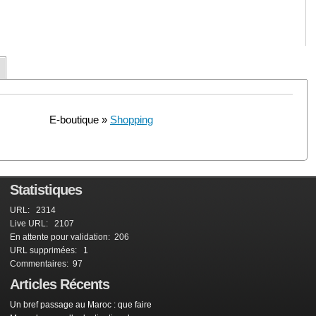
E-boutique »
Shopping
Statistiques
URL: 2314
Live URL: 2107
En attente pour validation: 206
URL supprimées: 1
Commentaires: 97
Articles Récents
Un bref passage au Maroc : que faire