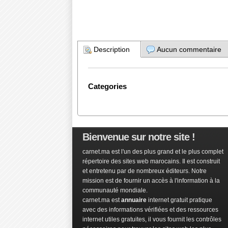
Description
Aucun commentaire
Categories
Bienvenue sur notre site !
carnet.ma est l'un des plus grand et le plus complet
répertoire des sites web marocains. Il est construit
et entretenu par de nombreux éditeurs. Notre
mission est de fournir un accès à l'information à la
communauté mondiale.
carnet.ma est
annuaire
internet gratuit pratique
avec des informations vérifiées et des ressources
internet utiles gratuites, il vous fournit les contrôles