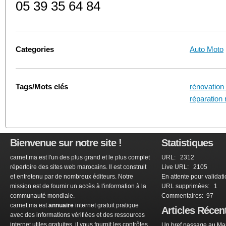
05 39 35 64 84
Categories
Auto Moto
Tags/Mots clés
rénovation
réparation
Bienvenue sur notre site !
Statistiques
carnet.ma est l'un des plus grand et le plus complet
URL: 2312
répertoire des sites web marocains. Il est construit
Live URL: 2105
et entretenu par de nombreux éditeurs. Notre
En attente pour validat
mission est de fournir un accès à l'information à la
URL supprimées: 1
communauté mondiale.
Commentaires: 97
carnet.ma est
annuaire
internet gratuit pratique
Articles Récen
avec des informations vérifiées et des ressources
internet utiles gratuites, il vous fournit les contrôles
Un bref passage au Mar