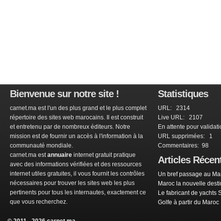
Bienvenue sur notre site !
Statistiques
carnet.ma est l'un des plus grand et le plus complet
URL: 2314
répertoire des sites web marocains. Il est construit
Live URL: 2107
et entretenu par de nombreux éditeurs. Notre
En attente pour validat
mission est de fournir un accès à l'information à la
URL supprimées: 1
communauté mondiale.
Commentaires: 98
carnet.ma est
annuaire
internet gratuit pratique
Articles Récen
avec des informations vérifiées et des ressources
internet utiles gratuites, il vous fournit les contrôles
Un bref passage au Mar
nécessaires pour trouver les sites web les plus
Maroc la nouvelle dest
pertinents pour tous les internautes, exactement ce
Le fabricant de yachts 
que vous recherchez.
Golfe à partir du Maroc