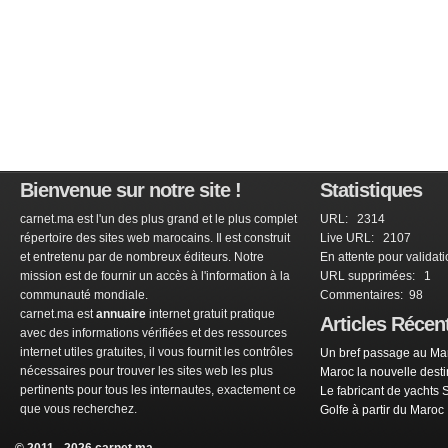
Bienvenue sur notre site !
Statistiques
carnet.ma est l'un des plus grand et le plus complet
URL: 2314
répertoire des sites web marocains. Il est construit
Live URL: 2107
et entretenu par de nombreux éditeurs. Notre
En attente pour validat
mission est de fournir un accès à l'information à la
URL supprimées: 1
communauté mondiale.
Commentaires: 98
carnet.ma est
annuaire
internet gratuit pratique
Articles Récen
avec des informations vérifiées et des ressources
internet utiles gratuites, il vous fournit les contrôles
Un bref passage au Mar
nécessaires pour trouver les sites web les plus
Maroc la nouvelle dest
pertinents pour tous les internautes, exactement ce
Le fabricant de yachts 
que vous recherchez.
Golfe à partir du Maroc